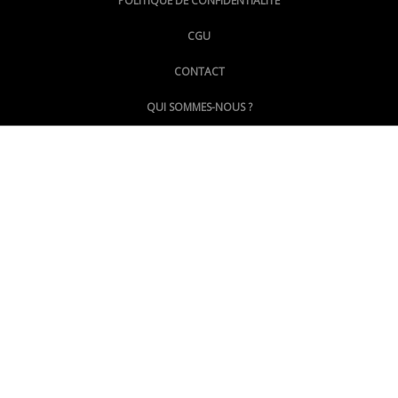
POLITIQUE DE CONFIDENTIALITE
CGU
@LePoingMontpellier
CONTACT
QUI SOMMES-NOUS ?