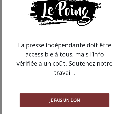
La presse indépendante doit être
accessible à tous, mais l’info
vérifiée a un coût. Soutenez notre
travail !
Nos articles sont gratuits car nous
pensons que la presse
indépendante doit être accessible à
toutes et tous. Pourtant, produire
une information engagée et de
JE FAIS UN DON
qualité nécessite du temps et de
l’argent, surtout quand on refuse