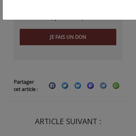
d’être aux ordres de Bolloré et de
ses amis… Pourvu que ça dure ! Ça
tombe bien, ça ne tient qu’à vous :
JE FAIS UN DON
Partager
cet article :
ARTICLE SUIVANT :