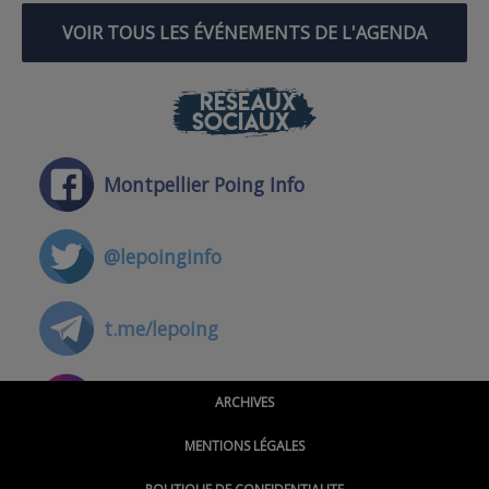
VOIR TOUS LES ÉVÉNEMENTS DE L'AGENDA
RÉSEAUX
SOCIAUX
Montpellier Poing Info
@lepoinginfo
t.me/lepoing
@montpellierpoinginfo
ARCHIVES
MENTIONS LÉGALES
@lepoinginfo.bsky.social