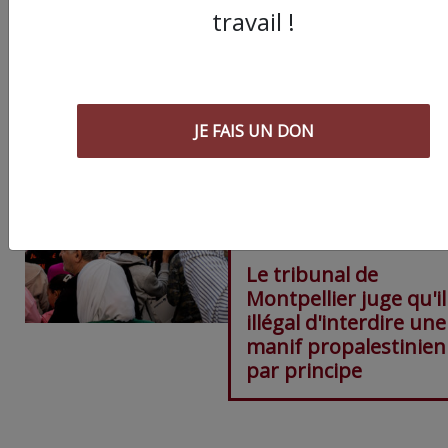
ARTICLE SUIVANT :
travail !
JE FAIS UN DON
Le tribunal de
Montpellier juge qu'il
illégal d'interdire une
manif propalestinie
par principe