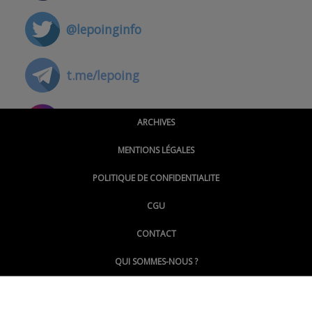
@lepoinginfo
t.me/lepoing
@montpellierpoinginfo
ARCHIVES
MENTIONS LÉGALES
@lepoinginfo.bsky.social
POLITIQUE DE CONFIDENTIALITE
CGU
@LePoingMontpellier
CONTACT
QUI SOMMES-NOUS ?