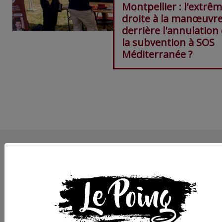
Montpellier : l'extrêm
droite à la manœuvr
derrière l'annulation
la subvention à SOS
Méditerranée ?