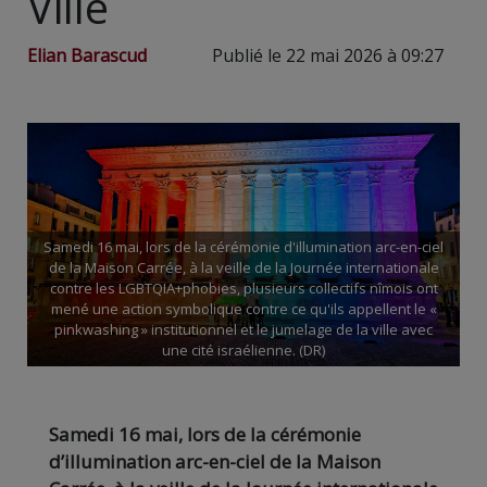
Ville
Elian Barascud
Publié le 22 mai 2026 à 09:27
Samedi 16 mai, lors de la cérémonie d'illumination arc-en-ciel
de la Maison Carrée, à la veille de la Journée internationale
contre les LGBTQIA+phobies, plusieurs collectifs nîmois ont
mené une action symbolique contre ce qu'ils appellent le «
pinkwashing » institutionnel et le jumelage de la ville avec
une cité israélienne. (DR)
Samedi 16 mai, lors de la cérémonie
d’illumination arc-en-ciel de la Maison