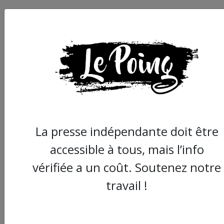
Nîmes : Des militants
d’extrême droite
La presse indépendante doit être
attaquent des oppos
à une réunion du par
accessible à tous, mais l’info
de Zemmour
vérifiée a un coût. Soutenez notre
travail !