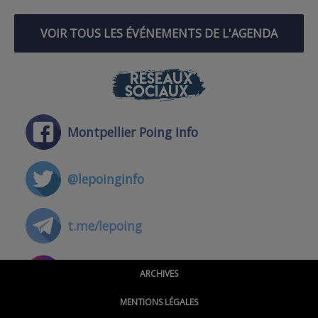
VOIR TOUS LES ÉVÉNEMENTS DE L'AGENDA
RÉSEAUX
SOCIAUX
Montpellier Poing Info
@lepoinginfo
t.me/lepoing
@montpellierpoinginfo
ARCHIVES
MENTIONS LÉGALES