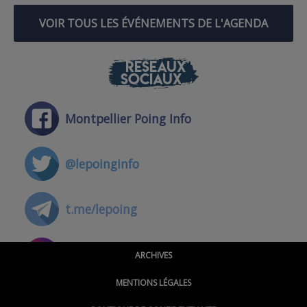
VOIR TOUS LES ÉVÉNEMENTS DE L'AGENDA
RÉSEAUX
SOCIAUX
Montpellier Poing Info
@lepoinginfo
t.me/lepoing
@montpellierpoinginfo
ARCHIVES
MENTIONS LÉGALES
@lepoinginfo.bsky.social