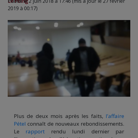
Le Poing
Publié le 2 juin 2018 à 17:46 (mis à jour le 27 février
2019 à 00:17)
Plus de deux mois après les faits,
l’affaire
Pétel
connaît de nouveaux rebondissements.
Le
rapport
rendu lundi dernier par