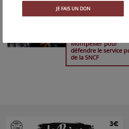
JE FAIS UN DON
1500 manifestants à
Montpellier pour
défendre le service p
de la SNCF