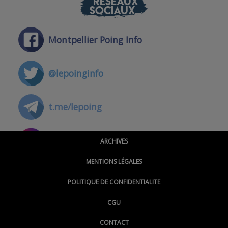
RÉSEAUX
SOCIAUX
Montpellier Poing Info
@lepoinginfo
t.me/lepoing
@montpellierpoinginfo
ARCHIVES
MENTIONS LÉGALES
@lepoinginfo.bsky.social
POLITIQUE DE CONFIDENTIALITE
CGU
@LePoingMontpellier
CONTACT