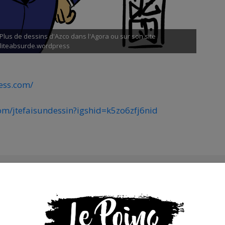
Plus de dessins d'Azco dans l'Agora ou sur son site
liteabsurde.wordpress
ess.com/
om/jtefaisundessin?igshid=k5zo6zfj6nid
s que la presse indépendante doit être accessible à toute
 engagée et de qualité nécessite du temps et de l’argent,
de Bolloré et de ses amis… Pourvu que ça dure ! Ça