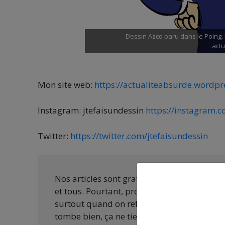
Dessin Azco paru dans le Poing. 
actu
Mon site web:
https://actualiteabsurde.wordpr
Instagram: jtefaisundessin
https://instagram.c
Twitter:
https://twitter.com/jtefaisundessin
Nos articles sont gratuits car nous penson
et tous. Pourtant, produire une information
surtout quand on refuse d’être aux ordres 
tombe bien, ça ne tient qu’à vous :