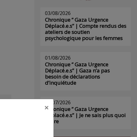
03/08/2026
Chronique ” Gaza Urgence
Déplacé.e.s” | Compte rendus des
ateliers de soutien
psychologique pour les femmes
01/08/2026
Chronique ” Gaza Urgence
Déplacé.e.s” | Gaza n’a pas
besoin de déclarations
d’inquiétude
29/07/2026
×
s
Chronique ” Gaza Urgence
Déplacé.e.s” | Je ne sais plus quoi
écrire