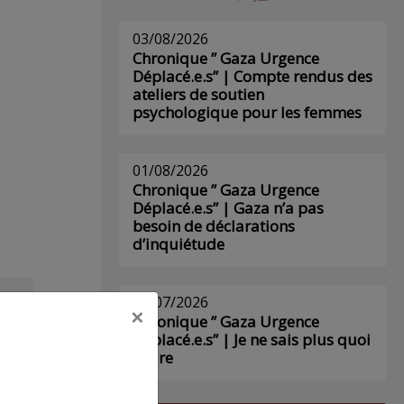
03/08/2026
Chronique ” Gaza Urgence
Déplacé.e.s” | Compte rendus des
ateliers de soutien
psychologique pour les femmes
01/08/2026
Chronique ” Gaza Urgence
Déplacé.e.s” | Gaza n’a pas
besoin de déclarations
d’inquiétude
29/07/2026
×
s
Chronique ” Gaza Urgence
Déplacé.e.s” | Je ne sais plus quoi
écrire