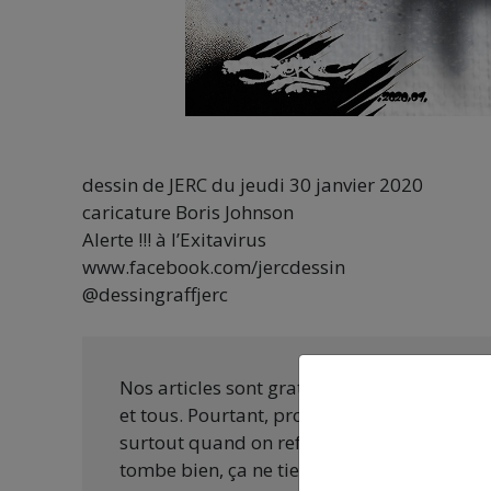
dessin de JERC du jeudi 30 janvier 2020
caricature Boris Johnson
Alerte !!! à l’Exitavirus
www.facebook.com/jercdessin
@dessingraffjerc
Nos articles sont gratuits car nous penson
et tous. Pourtant, produire une information
surtout quand on refuse d’être aux ordres 
tombe bien, ça ne tient qu’à vous :