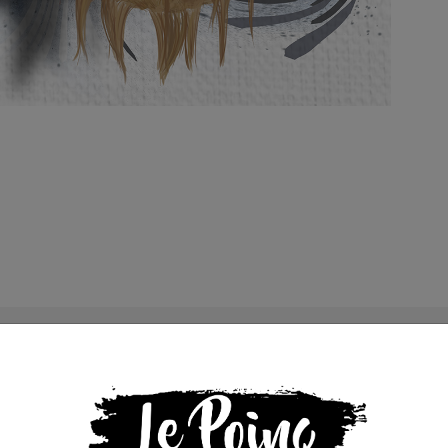
s que la presse indépendante doit être accessible à toute
 engagée et de qualité nécessite du temps et de l’argent,
de Bolloré et de ses amis… Pourvu que ça dure ! Ça