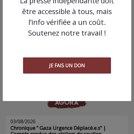
La presse indépendante doit
être accessible à tous, mais
l’info vérifiée a un coût.
Soutenez notre travail !
Commander le dernier numéro papier du
Poing !
JE FAIS UN DON
Voir tous les numéros papier
AGORA
03/08/2026
Chronique ” Gaza Urgence Déplacé.e.s” |
Compte rendus des ateliers de soutien