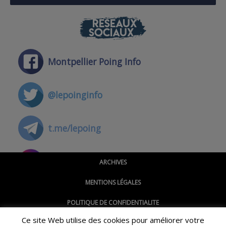
RÉSEAUX
SOCIAUX
Montpellier Poing Info
@lepoinginfo
t.me/lepoing
@montpellierpoinginfo
ARCHIVES
MENTIONS LÉGALES
@lepoinginfo.bsky.social
POLITIQUE DE CONFIDENTIALITE
Ce site Web utilise des cookies pour améliorer votre
CGU