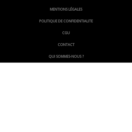
MENTIONS LÉGALES
@lepoinginfo.bsky.social
POLITIQUE DE CONFIDENTIALITE
CGU
@LePoingMontpellier
CONTACT
QUI SOMMES-NOUS ?