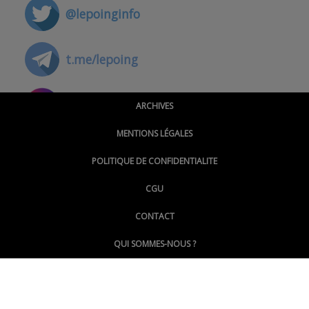
@lepoinginfo
t.me/lepoing
@montpellierpoinginfo
ARCHIVES
MENTIONS LÉGALES
@lepoinginfo.bsky.social
POLITIQUE DE CONFIDENTIALITE
CGU
@LePoingMontpellier
CONTACT
QUI SOMMES-NOUS ?