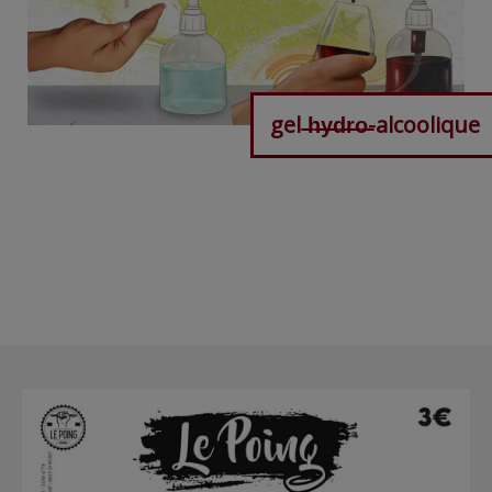
gel ̶h̶y̶d̶r̶o̶-alcoolique