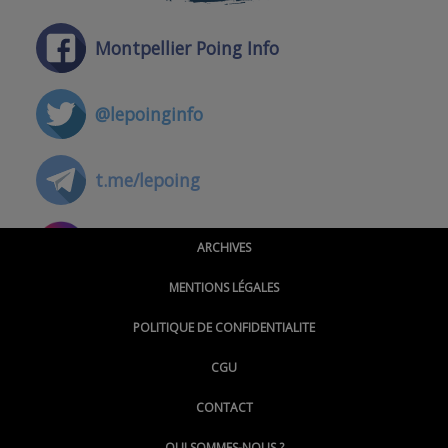
Montpellier Poing Info
@lepoinginfo
t.me/lepoing
@montpellierpoinginfo
ARCHIVES
MENTIONS LÉGALES
@lepoinginfo.bsky.social
POLITIQUE DE CONFIDENTIALITE
CGU
@LePoingMontpellier
CONTACT
QUI SOMMES-NOUS ?