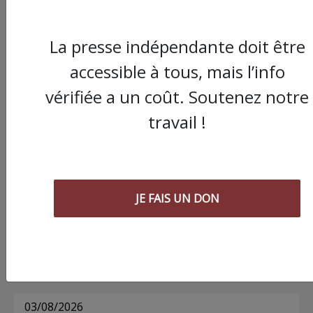
La presse indépendante doit être
Commander le dernier numéro papier du
accessible à tous, mais l’info
Poing !
vérifiée a un coût. Soutenez notre
travail !
Voir tous les numéros papier
AGORA
JE FAIS UN DON
09/08/2026
Chronique ” Gaza Urgence Déplacé.e.s” |
Compte rendu Hebdomadaire des ateliers de
soutien pour les femmes 8 et 9 Août
03/08/2026