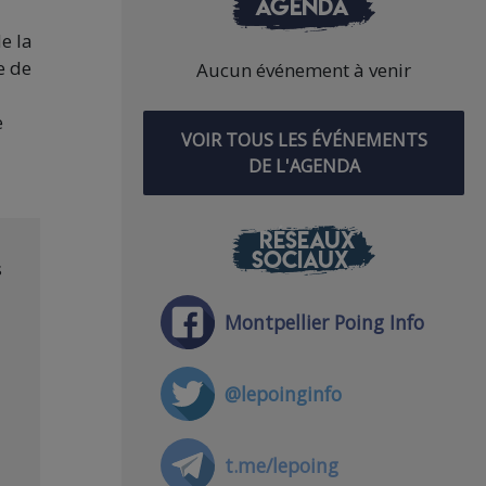
AGENDA
e la
e de
Aucun événement à venir
e
VOIR TOUS LES ÉVÉNEMENTS
DE L'AGENDA
RÉSEAUX
SOCIAUX
s
Montpellier Poing Info
@lepoinginfo
t.me/lepoing