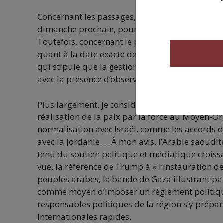
Concernant les passages, il a confirmé que le 
dimanche prochain, pour recevoir des camions 
Toutefois, concernant le passage de Rafah pour 
quant à la date exacte de sa réouverture. Des s
qui stipule que la gestion du passage de Rafah s
avec la présence d’observateurs internationaux
Plus largement, je considère les déclarations 
réalisation de la paix par la force au Moyen-Ori
normalisation avec Israël, comme les accords 
avec la Jordanie. . . À mon avis, l’Arabie saoud
tenu du soutien politique et médiatique crois
vue, la référence de Trump à « l’instauration d
peuples arabes, la bande de Gaza illustrant par
comme moyen d’imposer un règlement politique.
responsables politiques de la région s’y prépa
internationales rapides.