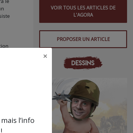
a le
VOIR TOUS LES ARTICLES DE
un
L'AGORA
siste
PROPOSER UN ARTICLE
tion
ent
×
DESSINS
tion
lique
mais l’info
!