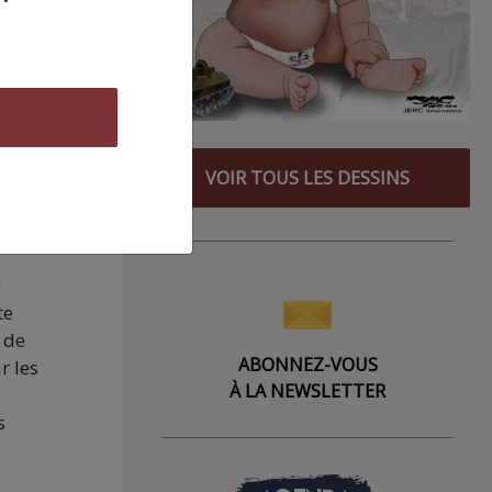
ir de
.
i,
e,
VOIR TOUS LES DESSINS
a
te
 de
ABONNEZ-VOUS
r les
À LA NEWSLETTER
s