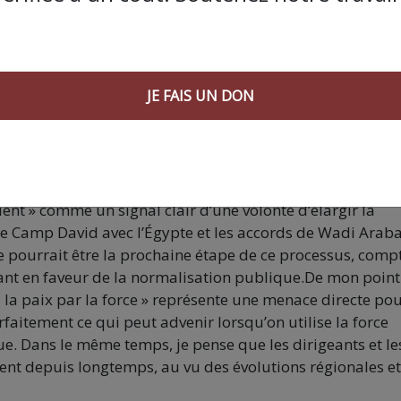
passage commercial de Rafah reprendra son travail à part
chargés d’aide humanitaire et de marchandises diverses
les passagers, les informations restent contradictoires
JE FAIS UN DON
ources fiables indiquent que l’accord de 2005 sera rétabl
era confiée à Israël et à l’Autorité nationale palestinienn
.
de l’ancien président américain Donald Trump sur la «
ent » comme un signal clair d’une volonté d’élargir la
de Camp David avec l’Égypte et les accords de Wadi Arab
ite pourrait être la prochaine étape de ce processus, comp
sant en faveur de la normalisation publique.De mon point
e la paix par la force » représente une menace directe pou
faitement ce qui peut advenir lorsqu’on utilise la force
 Dans le même temps, je pense que les dirigeants et le
rent depuis longtemps, au vu des évolutions régionales et