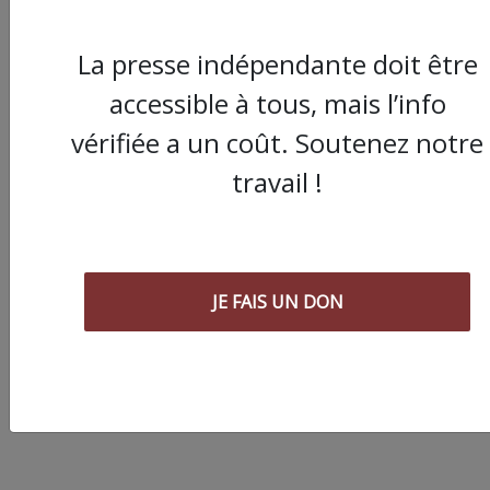
La presse indépendante doit être
accessible à tous, mais l’info
vérifiée a un coût. Soutenez notre
travail !
Chronique " Gaza
Urgence Déplacé.e.s"
Malgré la mise en pla
de la trêve, une situa
JE FAIS UN DON
humanitaire critique