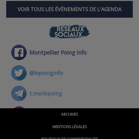
VOIR TOUS LES ÉVÉNEMENTS DE L'AGENDA
RÉSEAUX
SOCIAUX
Montpellier Poing Info
@lepoinginfo
t.me/lepoing
@montpellierpoinginfo
ARCHIVES
MENTIONS LÉGALES
@lepoinginfo.bsky.social