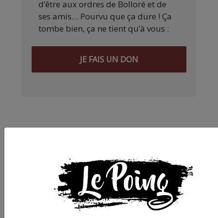
d’être aux ordres de Bolloré et de
ses amis… Pourvu que ça dure ! Ça
tombe bien, ça ne tient qu’à vous :
JE FAIS UN DON
Partager
cet article :
ARTICLE AGORA SUIVANT :