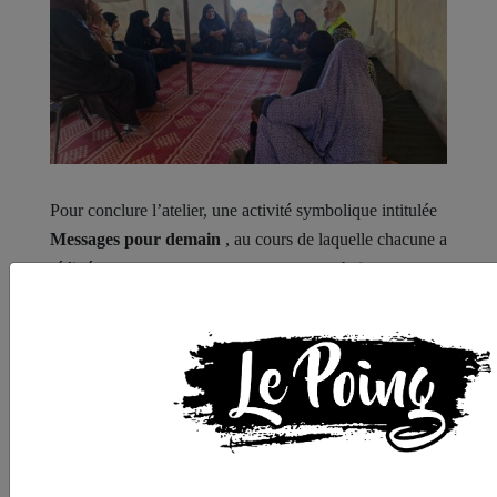
Pour conclure l’atelier, une activité symbolique intitulée
Messages pour demain
, au cours de laquelle chacune a
rédigé un court message contenant un souhait, un
objectif ou une pensée positive qu’elle souhaite
conserver pour l’avenir. Ces messages étaient empreints
d’espoir et de détermination, témoignant du désir des
femmes de transformer leurs expériences difficiles en
leçons de vie et en sources de force sur lesquelles
construire l’avenir. Lorsque les femmes disposent d’un
espace sûr pour s’exprimer, d’outils adaptés pour gérer