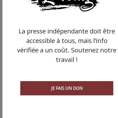
d’être aux ordres de Bolloré et de
ses amis… Pourvu que ça dure ! Ça
tombe bien, ça ne tient qu’à vous :
La presse indépendante doit être
JE FAIS UN DON
accessible à tous, mais l’info
vérifiée a un coût. Soutenez notre
travail !
Partager
cet article :
JE FAIS UN DON
ARTICLE AGORA SUIVANT :