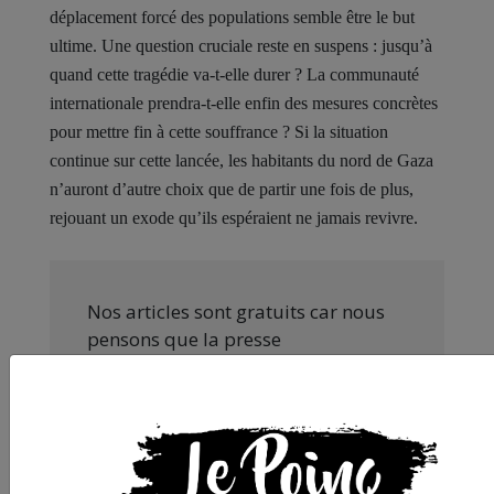
déplacement forcé des populations semble être le but
ultime. Une question cruciale reste en suspens : jusqu’à
quand cette tragédie va-t-elle durer ? La communauté
internationale prendra-t-elle enfin des mesures concrètes
pour mettre fin à cette souffrance ? Si la situation
continue sur cette lancée, les habitants du nord de Gaza
n’auront d’autre choix que de partir une fois de plus,
rejouant un exode qu’ils espéraient ne jamais revivre.
Nos articles sont gratuits car nous
pensons que la presse
indépendante doit être accessible à
toutes et tous. Pourtant, produire
une information engagée et de
qualité nécessite du temps et de
l’argent, surtout quand on refuse