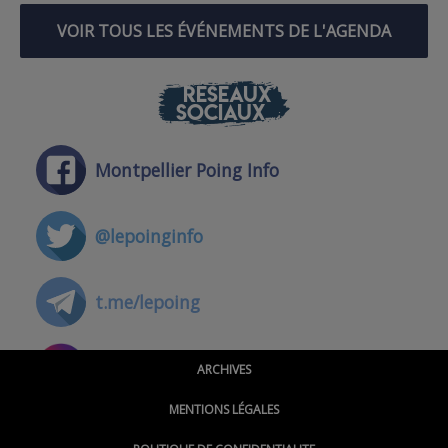
VOIR TOUS LES ÉVÉNEMENTS DE L'AGENDA
RÉSEAUX
SOCIAUX
Montpellier Poing Info
@lepoinginfo
t.me/lepoing
@montpellierpoinginfo
ARCHIVES
MENTIONS LÉGALES
@lepoinginfo.bsky.social