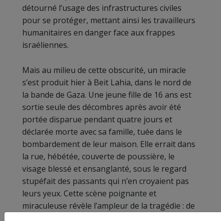
détourné l’usage des infrastructures civiles
pour se protéger, mettant ainsi les travailleurs
humanitaires en danger face aux frappes
israéliennes.
Mais au milieu de cette obscurité, un miracle
s’est produit hier à Beit Lahia, dans le nord de
la bande de Gaza. Une jeune fille de 16 ans est
sortie seule des décombres après avoir été
portée disparue pendant quatre jours et
déclarée morte avec sa famille, tuée dans le
bombardement de leur maison. Elle errait dans
la rue, hébétée, couverte de poussière, le
visage blessé et ensanglanté, sous le regard
stupéfait des passants qui n’en croyaient pas
leurs yeux. Cette scène poignante et
miraculeuse révèle l’ampleur de la tragédie : de
nombreuses personnes survivent plusieurs