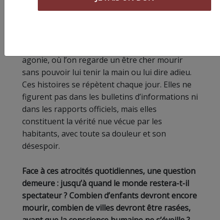
d’espoir à leur fils piégé, tout en sachant que le
temps s’écoule et que personne n’arrivera à
temps ? Ce sont des moments qui dépassent
toute description, semblables à une lente
agonie, où l’on regarde un être cher mourir
sans pouvoir lui tenir la main ou lui dire adieu.
Ces histoires se répètent chaque jour. Elles ne
figurent pas dans les bulletins d’informations ni
dans les rapports officiels, mais elles
constituent la vérité nue vécue par les
habitants, avec toute sa douleur et son
désespoir.
Face à ces atrocités quotidiennes, une question
demeure : jusqu’à quand le monde restera-t-il
spectateur ? Combien d’enfants devront encore
mourir, combien de villes devront être rasées,