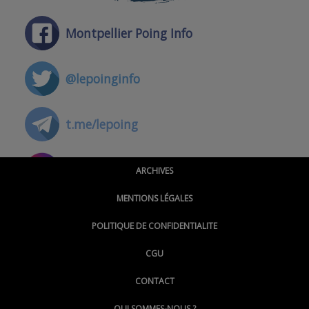
Montpellier Poing Info
@lepoinginfo
t.me/lepoing
@montpellierpoinginfo
ARCHIVES
MENTIONS LÉGALES
@lepoinginfo.bsky.social
POLITIQUE DE CONFIDENTIALITE
CGU
@LePoingMontpellier
CONTACT
QUI SOMMES-NOUS ?