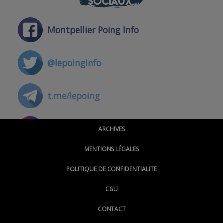
SOCIAUX
Montpellier Poing Info
@lepoinginfo
t.me/lepoing
@montpellierpoinginfo
ARCHIVES
MENTIONS LÉGALES
@lepoinginfo.bsky.social
POLITIQUE DE CONFIDENTIALITE
CGU
@LePoingMontpellier
CONTACT