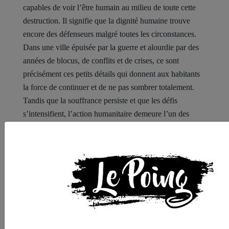
capables de voir l’être humain au milieu de toute cette
destruction. Il signifie que la dignité humaine trouve
encore des défenseurs malgré toutes les circonstances.
Dans une ville épuisée par la guerre et alourdie par des
années de blocus, de conflits et de crises, ce sont
précisément ces petits détails qui donnent aux habitants
la force de continuer et de ne pas sombrer totalement.
Tandis que la souffrance persiste et que les défis
s’intensifient, l’action humanitaire demeure l’un des
ponts les plus importants reliant les populations à
l’espoir, ainsi que l’une des dernières lignes de défense
de la vie dans la bande de Gaza.
Distribution de repas aux familles de Khan Younis
https://drive.google.com/drive/folders/1kEqTcgPHUCCIemEq
CVLXcdH7