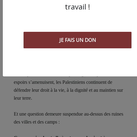
capacité illimitée à supporter les épreuves. La poursuite
travail !
de la guerre laisse des traces profondes sur les individus
et sur la société, des traces qui pourraient persister
pendant de nombreuses années.
JE FAIS UN DON
Aujourd’hui, Gaza semble se trouver à un tournant
historique. La guerre n’a pas seulement détruit des
bâtiments ; elle a ébranlé les fondements mêmes de la vie
sociale, économique et psychologique de ses habitants.
Alors que les souffrances se prolongent et que les
espoirs s’amenuisent, les Palestiniens continuent de
défendre leur droit à la vie, à la dignité et au maintien sur
leur terre.
Et une question demeure suspendue au-dessus des ruines
des villes et des camps :