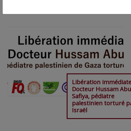
ARTICLE AGORA SUIVANT :
Libération immédiat
Docteur Hussam Ab
Safiya, pédiatre
palestinien torturé p
Israël