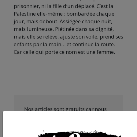
prisonnier, ni la fille d’un déplacé. C’est la
Palestine elle-même : bombardée chaque
jour, mais debout. Assiégée chaque nuit,
mais lumineuse. Piétinée dans sa dignité,
mais elle se relève, ajuste son voile, prend ses
enfants par la main… et continue la route.
Car celle qui porte ce nom est une femme.
Nos articles sont gratuits car nous
pensons que la presse
indépendante doit être accessible à
toutes et tous. Pourtant, produire