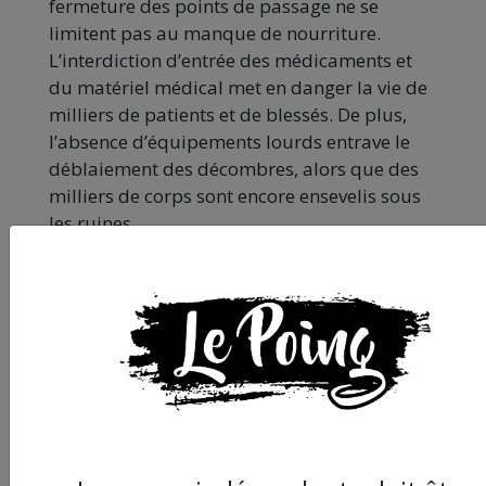
fermeture des points de passage ne se
limitent pas au manque de nourriture.
L’interdiction d’entrée des médicaments et
du matériel médical met en danger la vie de
milliers de patients et de blessés. De plus,
l’absence d’équipements lourds entrave le
déblaiement des décombres, alors que des
milliers de corps sont encore ensevelis sous
les ruines.
Par ailleurs, la crise du carburant menace de
paralyser les hôpitaux et de priver
d’électricité les centres d’hébergement et les
infrastructures vitales, ce qui pourrait
provoquer une catastrophe sanitaire et
environnementale. Enfin, l’interdiction
d’entrée des matériaux d’abri laisse près
d’un million et demi de personnes sans