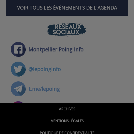
VOIR TOUS LES ÉVÉNEMENTS DE L'AGENDA
RÉSEAUX
SOCIAUX
Montpellier Poing Info
@lepoinginfo
t.me/lepoing
@montpellierpoinginfo
ARCHIVES
MENTIONS LÉGALES
@lepoinginfo.bsky.social
POLITIQUE DE CONFIDENTIALITE