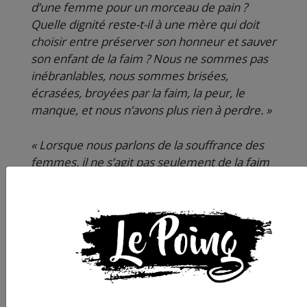
d’une femme pour un morceau de pain ?
Quelle dignité reste-t-il à une mère qui doit
choisir entre préserver son honneur et sauver
son enfant de la faim ? Nous ne sommes pas
inébranlables, nous sommes brisées,
écrasées, broyées par la faim, la peur, le
manque, et nous n’avons plus rien à perdre. »
« Lorsque nous parlons de la souffrance des
femmes, il ne s’agit pas seulement de la faim
et de la soif, mais aussi des pressions
psychologiques laissées par la guerre. Les
cauchemars font désormais partie de notre
vie et la peur constante ne nous quitte jamais.
Même après la fin de la guerre, nous vivons
dans la terreur constante de l’avenir. Nos
enfants sursautent dès qu’ils entendent un
bruit fort, qu’il s’agisse du passage d’un avion