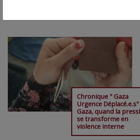
ARTICLE AGORA SUIVANT :
Chronique " Gaza
Urgence Déplacé.e.s"
Gaza, quand la press
se transforme en
violence interne