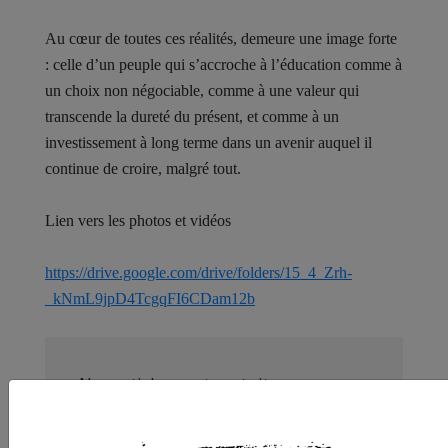
Au cœur de toutes ces réalités, demeure une image forte
: celle d’un peuple qui s’accroche à l’éducation comme à
un choix non négociable, comme à une valeur qui
transcende la dureté du présent, et comme à un
investissement à long terme dans un avenir auquel il
continue de croire, malgré tout.
Lien vers les photos et vidéos
https://drive.google.com/drive/folders/15_4_Zrh-
_kNmL9jpD4TcgqFI6CDam12b
Nos articles sont gratuits car nous
pensons que la presse
indépendante doit être accessible à