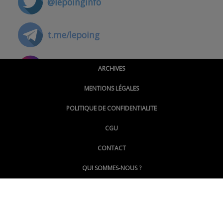
@lepoinginfo
t.me/lepoing
@montpellierpoinginfo
ARCHIVES
MENTIONS LÉGALES
@lepoinginfo.bsky.social
POLITIQUE DE CONFIDENTIALITE
CGU
@LePoingMontpellier
CONTACT
QUI SOMMES-NOUS ?