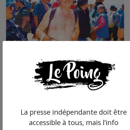
Commander le dernier numéro papier du
Poing !
La presse indépendante doit être
accessible à tous, mais l’info
Voir tous les numéros papier