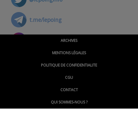
t.me/lepoing
@montpellierpoinginfo
ARCHIVES
MENTIONS LÉGALES
@lepoinginfo.bsky.social
POLITIQUE DE CONFIDENTIALITE
CGU
@LePoingMontpellier
CONTACT
QUI SOMMES-NOUS ?