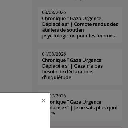
03/08/2026
Chronique ” Gaza Urgence
Déplacé.e.s” | Compte rendus des
ateliers de soutien
psychologique pour les femmes
01/08/2026
Chronique ” Gaza Urgence
Déplacé.e.s” | Gaza n’a pas
besoin de déclarations
d’inquiétude
29/07/2026
×
Chronique ” Gaza Urgence
Déplacé.e.s” | Je ne sais plus quoi
écrire