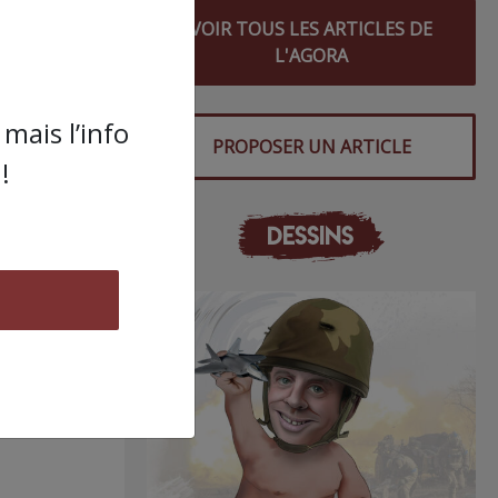
VOIR TOUS LES ARTICLES DE
L'AGORA
s
mais l’info
PROPOSER UN ARTICLE
!
DESSINS