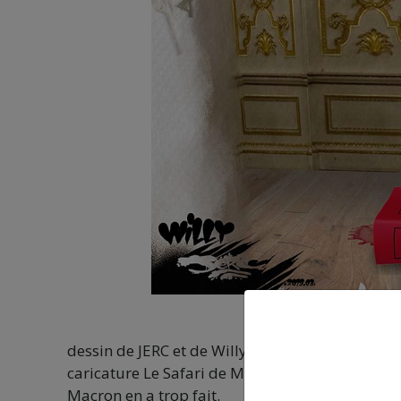
dessin de JERC et de Willy texte d’AKAKU du m
caricature Le Safari de Macron
Macron en a trop fait.