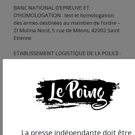
BANC NATIONAL D’EPREUVE ET
D’HOMOLOGATION : test et homologation
des armes destinées au maintien de l’ordre –
ZI Molina Nord, 5 rue de Méons, 42002 Saint
Etienne
ETABLISSEMENT LOGISTIQUE DE LA POLICE :
ZI Buxerolles, 1 rue Faraday, 87000 Limoges
NOBEL : siège social – 57 rue Pierre Charron,
75008 Paris : fabrique les système de mise à
feu des grenades lacrymogène
BRÜGER & THOMET : fabrique les lanceurs
de balles de défense de 40 mm –
Tempelstrasse 6, CH-3608 Thun
La presse indépendante doit être