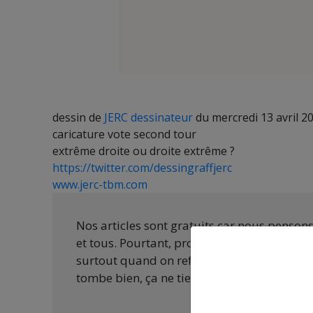
dessin de
JERC dessinateur
du mercredi 13 avril 2
caricature vote second tour
extrême droite ou droite extrême ?
https://twitter.com/dessingraffjerc
www.jerc-tbm.com
Nos articles sont gratuits car nous penson
et tous. Pourtant, produire une information
surtout quand on refuse d’être aux ordres 
tombe bien, ça ne tient qu’à vous :