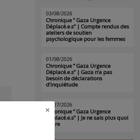
03/08/2026
Chronique ” Gaza Urgence
Déplacé.e.s” | Compte rendus des
ateliers de soutien
psychologique pour les femmes
01/08/2026
Chronique ” Gaza Urgence
Déplacé.e.s” | Gaza n’a pas
besoin de déclarations
d’inquiétude
s
29/07/2026
×
Chronique ” Gaza Urgence
Déplacé.e.s” | Je ne sais plus quoi
écrire