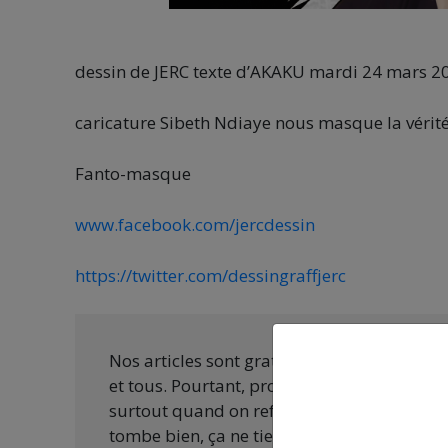
dessin de JERC texte d’AKAKU mardi 24 mars 2
caricature Sibeth Ndiaye nous masque la vérit
Fanto-masque
www.facebook.com/jercdessin
https://twitter.com/dessingraffjerc
Nos articles sont gratuits car nous penson
et tous. Pourtant, produire une information
surtout quand on refuse d’être aux ordres 
tombe bien, ça ne tient qu’à vous :