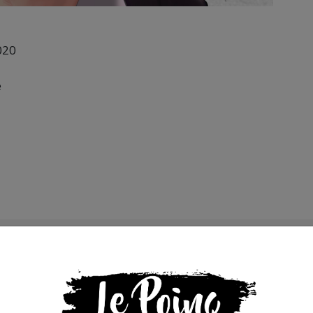
020
é
s que la presse indépendante doit être accessible à toute
 engagée et de qualité nécessite du temps et de l’argent,
de Bolloré et de ses amis… Pourvu que ça dure ! Ça