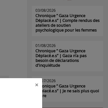
03/08/2026
Chronique ” Gaza Urgence
Déplacé.e.s” | Compte rendus des
ateliers de soutien
psychologique pour les femmes
01/08/2026
Chronique ” Gaza Urgence
Déplacé.e.s” | Gaza n’a pas
besoin de déclarations
d’inquiétude
29/07/2026
×
Chronique ” Gaza Urgence
s
Déplacé.e.s” | Je ne sais plus quoi
écrire