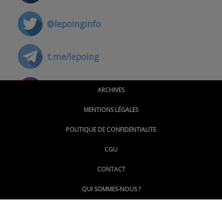
@lepoinginfo
t.me/lepoing
@montpellierpoinginfo
ARCHIVES
MENTIONS LÉGALES
@lepoinginfo.bsky.social
POLITIQUE DE CONFIDENTIALITE
CGU
@LePoingMontpellier
CONTACT
QUI SOMMES-NOUS ?