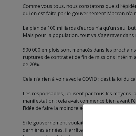
Comme vous tous, nous constatons que si l’épidémie 
qui en est faite par le gouvernement Macron n’a ri
Le plan de 100 milliards d’euros n’a qu’un seul but
Mais pour la population, tout va s’aggraver dans 
900 000 emplois sont menacés dans les prochains m
ruptures de contrat et de fin de missions intérim
de 20%.
Cela n’a rien à voir avec le COVID : c’est la loi du 
Les responsables, utilisent par tous les moyens la
manifestation ; cela avait commencé bien avant l’
l’idée de faire la moindre action sérieuse qui pou
Si le gouvernement voulait vraiment nous protéger,
dernières années, il arrêterait de supprimer des lits