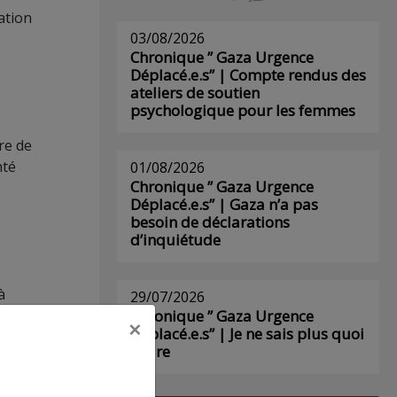
ation
03/08/2026
Chronique ” Gaza Urgence
Déplacé.e.s” | Compte rendus des
ateliers de soutien
psychologique pour les femmes
re de
nté
01/08/2026
Chronique ” Gaza Urgence
Déplacé.e.s” | Gaza n’a pas
besoin de déclarations
d’inquiétude
à
29/07/2026
Chronique ” Gaza Urgence
×
Déplacé.e.s” | Je ne sais plus quoi
écrire
liter.