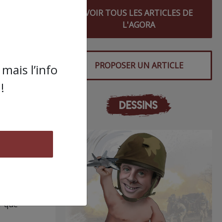
VOIR TOUS LES ARTICLES DE
L'AGORA
le
PROPOSER UN ARTICLE
mais l’info
!
DESSINS
vons
ide
r que