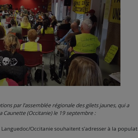
tions par l’assemblée régionale des gilets jaunes, qui a
a Caunette (Occitanie) le 19 septembre :
e Languedoc/Occitanie souhaitent s’adresser à la populat