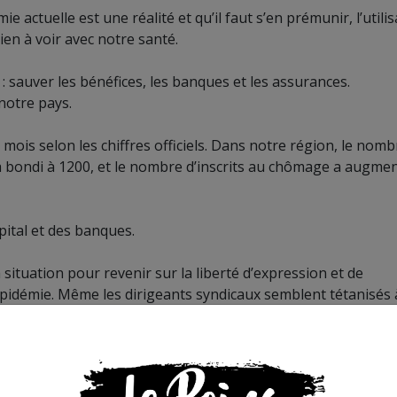
actuelle est une réalité et qu’il faut s’en prémunir, l’utilis
en à voir avec notre santé.
 : sauver les bénéfices, les banques et les assurances.
notre pays.
ois selon les chiffres officiels. Dans notre région, le nomb
 a bondi à 1200, et le nombre d’inscrits au chômage a augme
capital et des banques.
 situation pour revenir sur la liberté d’expression et de
épidémie. Même les dirigeants syndicaux semblent tétanisés 
rrait remettre en cause la politique du gouvernement.
 alors il rouvrirait les services hospitaliers fermés ces
 d’hôpitaux. Il interdirait les licenciements au lieu de les faci