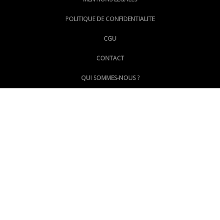
@lepoinginfo.bsky.social
POLITIQUE DE CONFIDENTIALITE
CGU
@LePoingMontpellier
CONTACT
QUI SOMMES-NOUS ?