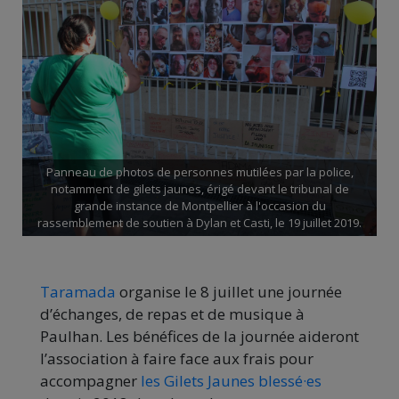
Panneau de photos de personnes mutilées par la police,
notamment de gilets jaunes, érigé devant le tribunal de
grande instance de Montpellier à l'occasion du
rassemblement de soutien à Dylan et Casti, le 19 juillet 2019.
Taramada
organise le 8 juillet une journée
d’échanges, de repas et de musique à
Paulhan. Les bénéfices de la journée aideront
l’association à faire face aux frais pour
accompagner
les Gilets Jaunes blessé·es