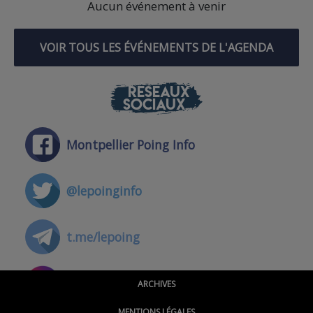
Aucun événement à venir
VOIR TOUS LES ÉVÉNEMENTS DE L'AGENDA
RÉSEAUX
SOCIAUX
Montpellier Poing Info
@lepoinginfo
t.me/lepoing
@montpellierpoinginfo
ARCHIVES
MENTIONS LÉGALES