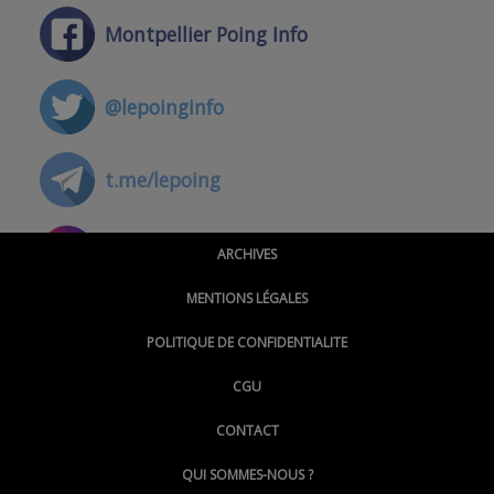
Montpellier Poing Info
@lepoinginfo
t.me/lepoing
@montpellierpoinginfo
ARCHIVES
MENTIONS LÉGALES
@lepoinginfo.bsky.social
POLITIQUE DE CONFIDENTIALITE
CGU
@LePoingMontpellier
CONTACT
QUI SOMMES-NOUS ?