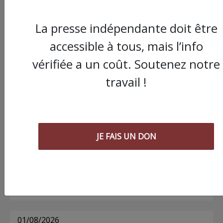
La presse indépendante doit être
Commander le dernier numéro papier du
accessible à tous, mais l’info
Poing !
vérifiée a un coût. Soutenez notre
travail !
Voir tous les numéros papier
AGORA
JE FAIS UN DON
03/08/2026
Chronique ” Gaza Urgence Déplacé.e.s” |
Compte rendus des ateliers de soutien
psychologique pour les femmes
01/08/2026