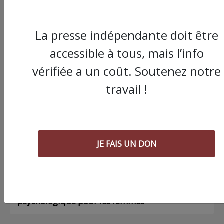
La presse indépendante doit être
accessible à tous, mais l’info
Commander le dernier numéro papier du
Poing !
vérifiée a un coût. Soutenez notre
travail !
Voir tous les numéros papier
AGORA
JE FAIS UN DON
03/08/2026
Chronique ” Gaza Urgence Déplacé.e.s” |
Compte rendus des ateliers de soutien
psychologique pour les femmes