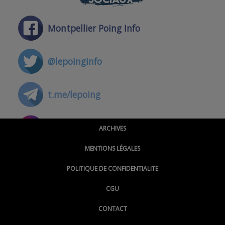
Montpellier Poing Info
@lepoinginfo
t.me/lepoing
@montpellierpoinginfo
ARCHIVES
MENTIONS LÉGALES
@lepoinginfo.bsky.social
POLITIQUE DE CONFIDENTIALITE
CGU
@LePoingMontpellier
CONTACT