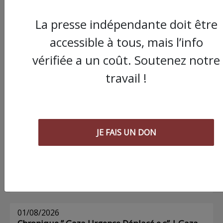
La presse indépendante doit être
Commander le dernier numéro papier du
accessible à tous, mais l’info
Poing !
vérifiée a un coût. Soutenez notre
travail !
Voir tous les numéros papier
AGORA
JE FAIS UN DON
03/08/2026
Chronique ” Gaza Urgence Déplacé.e.s” |
Compte rendus des ateliers de soutien
psychologique pour les femmes
01/08/2026