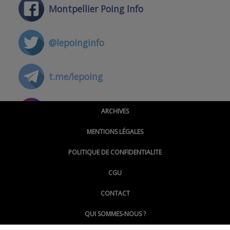
Montpellier Poing Info
@lepoinginfo
t.me/lepoing
@montpellierpoinginfo
ARCHIVES
MENTIONS LÉGALES
@lepoinginfo.bsky.social
POLITIQUE DE CONFIDENTIALITE
CGU
@LePoingMontpellier
CONTACT
QUI SOMMES-NOUS ?