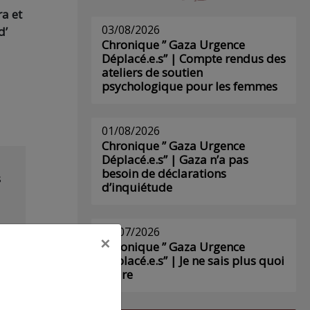
ra et
03/08/2026
d’
Chronique ” Gaza Urgence
Déplacé.e.s” | Compte rendus des
ateliers de soutien
psychologique pour les femmes
01/08/2026
Chronique ” Gaza Urgence
Déplacé.e.s” | Gaza n’a pas
besoin de déclarations
s
d’inquiétude
29/07/2026
×
Chronique ” Gaza Urgence
Déplacé.e.s” | Je ne sais plus quoi
écrire