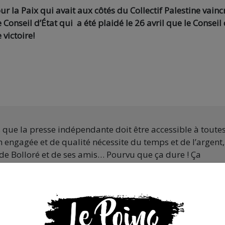
ur la Paix qui avait aux côtés du Collectif Palestine vainc
Conseil d’État qui a été plaidé le 26 avril que le Conseil 
 victoire!
s que la presse indépendante doit être accessible à toute
 engagée et de qualité nécessite du temps et de l’argent,
de Bolloré et de ses amis… Pourvu que ça dure ! Ça
JE FAIS UN DON