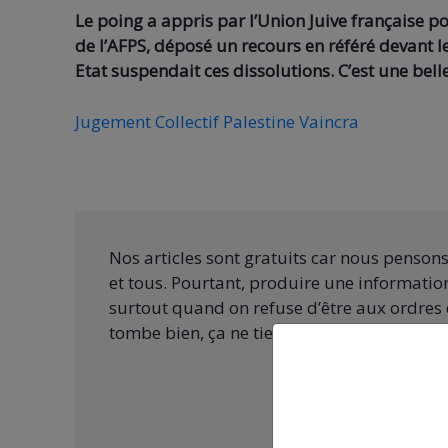
Le poing a appris par l’Union Juive française po
de l’AFPS, déposé un recours en référé devant le 
Etat suspendait ces dissolutions. C’est une belle
Jugement Collectif Palestine Vaincra
Nos articles sont gratuits car nous penson
et tous. Pourtant, produire une information
surtout quand on refuse d’être aux ordres 
tombe bien, ça ne tient qu’à vous :