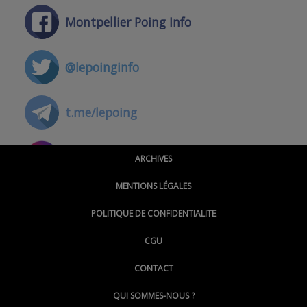
Montpellier Poing Info
@lepoinginfo
t.me/lepoing
@montpellierpoinginfo
ARCHIVES
MENTIONS LÉGALES
@lepoinginfo.bsky.social
POLITIQUE DE CONFIDENTIALITE
CGU
@LePoingMontpellier
CONTACT
QUI SOMMES-NOUS ?