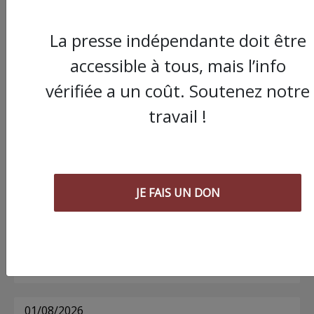
La presse indépendante doit être
Commander le dernier numéro papier du
accessible à tous, mais l’info
Poing !
vérifiée a un coût. Soutenez notre
travail !
Voir tous les numéros papier
AGORA
JE FAIS UN DON
03/08/2026
Chronique ” Gaza Urgence Déplacé.e.s” |
Compte rendus des ateliers de soutien
psychologique pour les femmes
01/08/2026