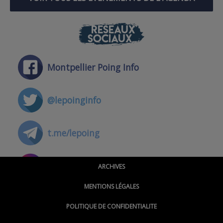
RÉSEAUX
SOCIAUX
Montpellier Poing Info
@lepoinginfo
t.me/lepoing
@montpellierpoinginfo
ARCHIVES
MENTIONS LÉGALES
@lepoinginfo.bsky.social
POLITIQUE DE CONFIDENTIALITE