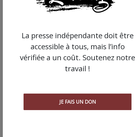
La presse indépendante doit être
accessible à tous, mais l’info
vérifiée a un coût. Soutenez notre
Commander le dernier numéro papier du
Poing !
travail !
Voir tous les numéros papier
JE FAIS UN DON
AGORA
03/08/2026
Chronique ” Gaza Urgence Déplacé.e.s” |