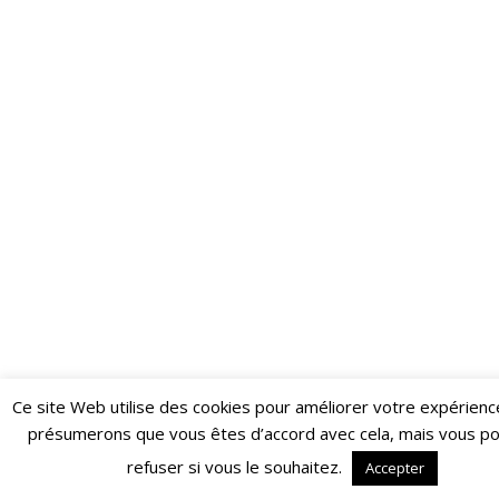
Ce site Web utilise des cookies pour améliorer votre expérienc
Restez informé·e des dernières actualités du Poing !
présumerons que vous êtes d’accord avec cela, mais vous p
ABONNEZ-VOUS À LA NEWSLETTER
refuser si vous le souhaitez.
Accepter