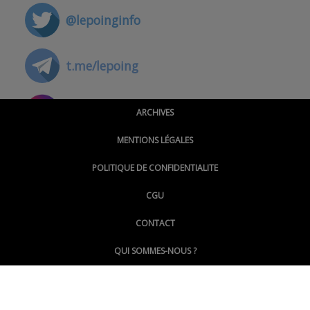
@lepoinginfo
t.me/lepoing
@montpellierpoinginfo
ARCHIVES
MENTIONS LÉGALES
@lepoinginfo.bsky.social
POLITIQUE DE CONFIDENTIALITE
CGU
@LePoingMontpellier
CONTACT
QUI SOMMES-NOUS ?