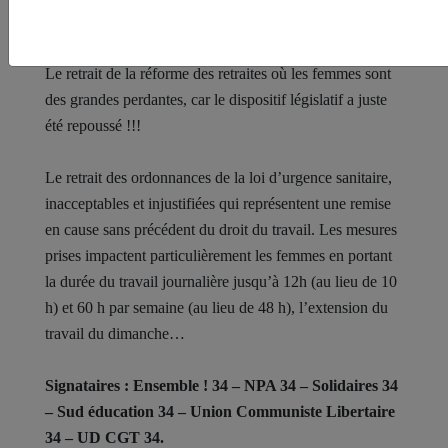
enfants : mères célibataires, migrantes, privées d’emploi
Le retrait de la réforme des retraites où les femmes sont
des grandes perdantes, car le dispositif législatif a juste
été repoussé !!!
Le retrait des ordonnances de la loi d’urgence sanitaire,
inacceptables et injustifiées qui représentent une remise
en cause sans précédent du droit du travail. Les mesures
prises impactent particulièrement les femmes en portant
la durée du travail journalière jusqu’à 12h (au lieu de 10
h) et 60 h par semaine (au lieu de 48 h), l’extension du
travail du dimanche…
Signataires : Ensemble ! 34 – NPA 34 – Solidaires 34
– Sud éducation 34 – Union Communiste Libertaire
34 – UD CGT 34.