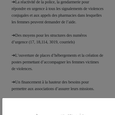
➔
La réactivité de la police, la gendarmerie pour
répondre en urgence à tous les signalements de violences
conjugales et aux appels des pharmacies dans lesquelles
les femmes peuvent demander de l’aide.
➔
Des moyens pour les structures des numéros
d’urgence (17, 18,114, 3019, courriels)
➔
L’ouverture de places d’hébergements et la création de
postes permettant d’accompagner les femmes victimes
de violences.
➔
Un financement à la hauteur des besoins pour
permettre aux associations d’assurer leurs missions.
➔
La transposition dans le droit français de la convention
190 de l’Organisation International du Travail sur le