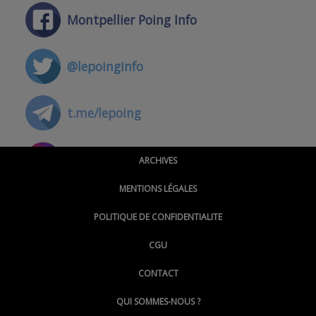
Montpellier Poing Info
@lepoinginfo
t.me/lepoing
@montpellierpoinginfo
ARCHIVES
MENTIONS LÉGALES
@lepoinginfo.bsky.social
POLITIQUE DE CONFIDENTIALITE
CGU
@LePoingMontpellier
CONTACT
QUI SOMMES-NOUS ?