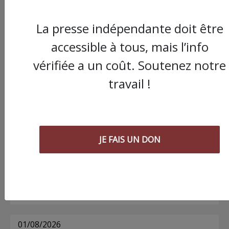
La presse indépendante doit être
Commander le dernier numéro papier du
accessible à tous, mais l’info
Poing !
vérifiée a un coût. Soutenez notre
travail !
Voir tous les numéros papier
AGORA
JE FAIS UN DON
03/08/2026
Chronique ” Gaza Urgence Déplacé.e.s” |
Compte rendus des ateliers de soutien
psychologique pour les femmes
01/08/2026