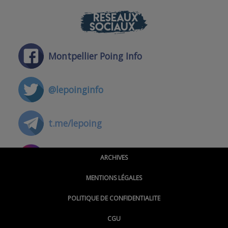
RÉSEAUX
SOCIAUX
Montpellier Poing Info
@lepoinginfo
t.me/lepoing
@montpellierpoinginfo
ARCHIVES
MENTIONS LÉGALES
@lepoinginfo.bsky.social
POLITIQUE DE CONFIDENTIALITE
CGU
@LePoingMontpellier