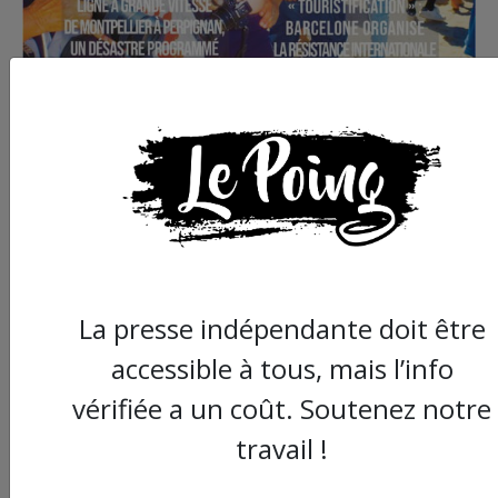
Commander le dernier numéro papier du
Poing !
Voir tous les numéros papier
La presse indépendante doit être
AGORA
accessible à tous, mais l’info
vérifiée a un coût. Soutenez notre
03/08/2026
travail !
Chronique ” Gaza Urgence Déplacé.e.s” |
Compte rendus des ateliers de soutien