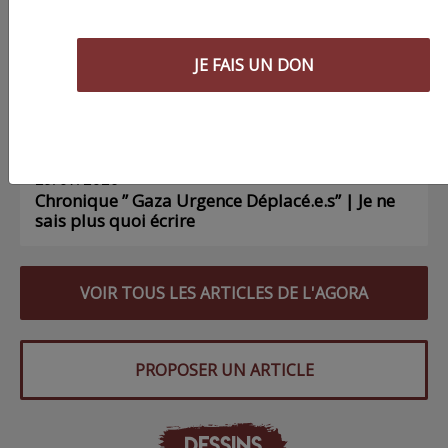
psychologique pour les femmes
JE FAIS UN DON
01/08/2026
Chronique ” Gaza Urgence Déplacé.e.s” | Gaza
n’a pas besoin de déclarations d’inquiétude
29/07/2026
Chronique ” Gaza Urgence Déplacé.e.s” | Je ne
sais plus quoi écrire
VOIR TOUS LES ARTICLES DE L'AGORA
PROPOSER UN ARTICLE
DESSINS