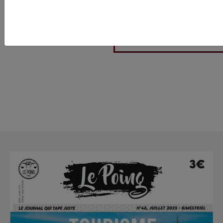
- IL SORT PAS SA GR
MATRAQUE LA ? -