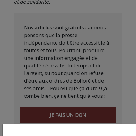
et de solidarité.
Nos articles sont gratuits car nous
pensons que la presse
indépendante doit être accessible à
toutes et tous. Pourtant, produire
une information engagée et de
qualité nécessite du temps et de
l’argent, surtout quand on refuse
d’être aux ordres de Bolloré et de
ses amis… Pourvu que ça dure ! Ça
tombe bien, ça ne tient qu’à vous :
JE FAIS UN DON