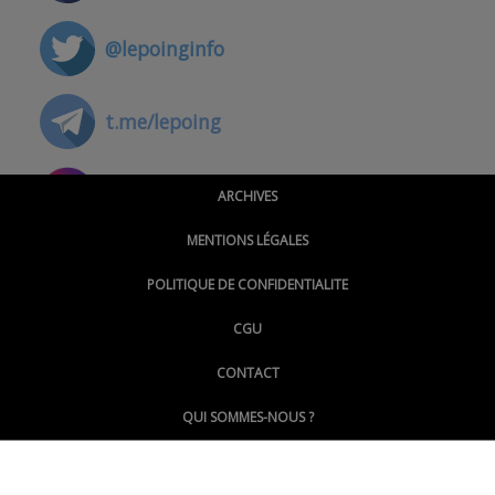
@lepoinginfo
t.me/lepoing
@montpellierpoinginfo
ARCHIVES
MENTIONS LÉGALES
@lepoinginfo.bsky.social
POLITIQUE DE CONFIDENTIALITE
CGU
@LePoingMontpellier
CONTACT
QUI SOMMES-NOUS ?