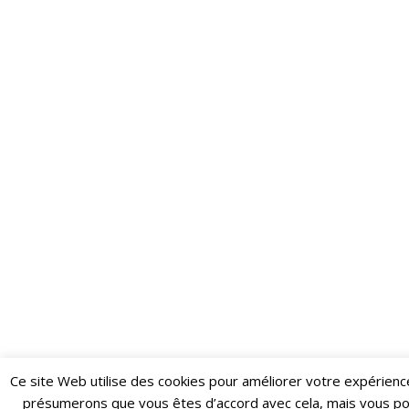
Ce site Web utilise des cookies pour améliorer votre expérienc
Restez informé·e des dernières actualités du Poing !
présumerons que vous êtes d’accord avec cela, mais vous p