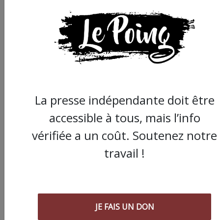
Partager
cet article :
La presse indépendante doit être
ARTICLE AGORA SUIVANT :
accessible à tous, mais l’info
vérifiée a un coût. Soutenez notre
travail !
JE FAIS UN DON