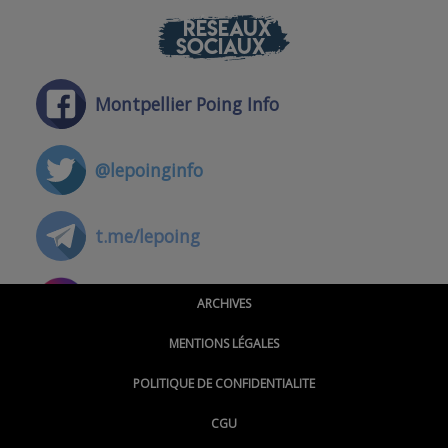
RÉSEAUX
SOCIAUX
Montpellier Poing Info
@lepoinginfo
t.me/lepoing
@montpellierpoinginfo
ARCHIVES
MENTIONS LÉGALES
@lepoinginfo.bsky.social
POLITIQUE DE CONFIDENTIALITE
CGU
@LePoingMontpellier