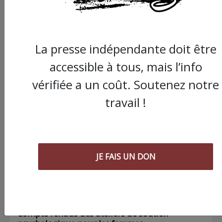
La presse indépendante doit être
accessible à tous, mais l’info
Commander le dernier numéro papier du
vérifiée a un coût. Soutenez notre
Poing !
travail !
Voir tous les numéros papier
JE FAIS UN DON
AGORA
03/08/2026
Chronique ” Gaza Urgence Déplacé.e.s” |
Compte rendus des ateliers de soutien