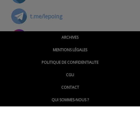
t.me/lepoing
@montpellierpoinginfo
ARCHIVES
MENTIONS LÉGALES
@lepoinginfo.bsky.social
POLITIQUE DE CONFIDENTIALITE
CGU
@LePoingMontpellier
CONTACT
QUI SOMMES-NOUS ?