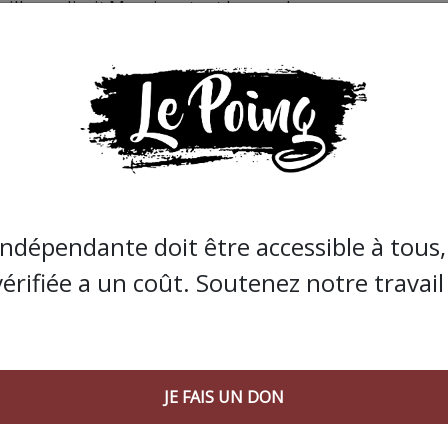
illes », dirait Monsieur tout le monde.
vec un mec qui ne l’est pas provoque des réactions crisp
des millions de femmes avalent chaque jour, et sans
n AVC.
rofondément, infuse toi un petit tilleul et ça va aller…
urellement, et chaque année, et il s’en porte comme un
 traditionnels du couple ?
indépendante doit être accessible à tous, 
nt fermé, chaque soutien-gorge transformé, c’était botter
vérifiée a un coût. Soutenez notre travail 
ro-switch / l’anneau contraceptif masculin et de son par
JE FAIS UN DON
ok, instagram, spotify, youtube et soundcloud