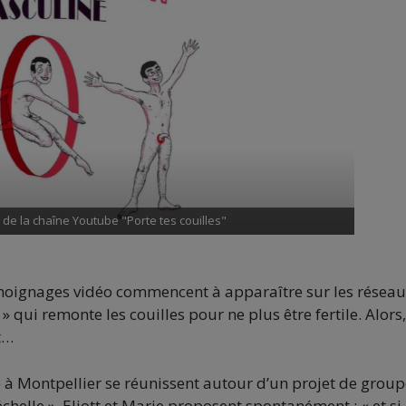
de la chaîne Youtube "Porte tes couilles"
oignages vidéo commencent à apparaître sur les réseau
» qui remonte les couilles pour ne plus être fertile. Alors,
t…
) à Montpellier se réunissent autour d’un projet de grou
chelle ». Eliott et Marie proposent spontanément : « et si