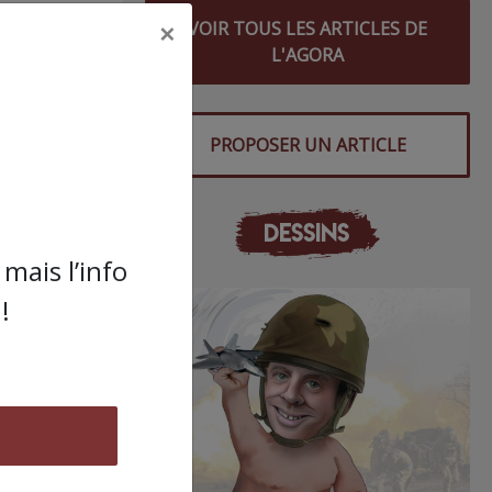
×
VOIR TOUS LES ARTICLES DE
ées
L'AGORA
PROPOSER UN ARTICLE
DESSINS
mais l’info
 les
!
cours