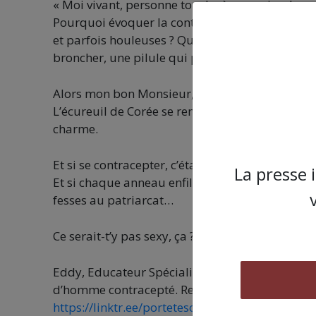
« Moi vivant, personne touche à ma paire de cou
Pourquoi évoquer la contraception masculine a
et parfois houleuses ? Quand au même moment 
broncher, une pilule qui pourrait leur coûter u
Alors mon bon Monsieur, pète un coup, respire p
L’écureuil de Corée se remonte les couilles nat
charme.
Et si se contracepter, c’était sortir des schémas
La presse 
Et si chaque anneau enfilé, chaque canal défére
fesses au patriarcat…
Ce serait-t’y pas sexy, ça ?
Eddy, Educateur Spécialisé nous parle de l’and
d’homme contracepté. Rejoins-nous sur facebo
https://linktr.ee/portetescouilles