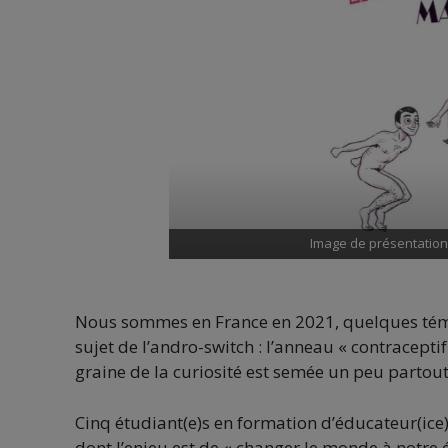
Image de présentation 
Nous sommes en France en 2021, quelques tém
sujet de l’andro-switch : l’anneau « contraceptif 
graine de la curiosité est semée un peu partou
Cinq étudiant(e)s en formation d’éducateur(ice
dont l’enjeu est de « changer le monde à notre é