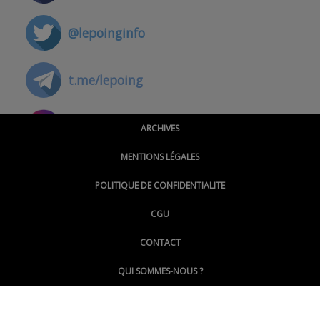
@lepoinginfo
t.me/lepoing
@montpellierpoinginfo
ARCHIVES
MENTIONS LÉGALES
@lepoinginfo.bsky.social
POLITIQUE DE CONFIDENTIALITE
CGU
@LePoingMontpellier
CONTACT
QUI SOMMES-NOUS ?