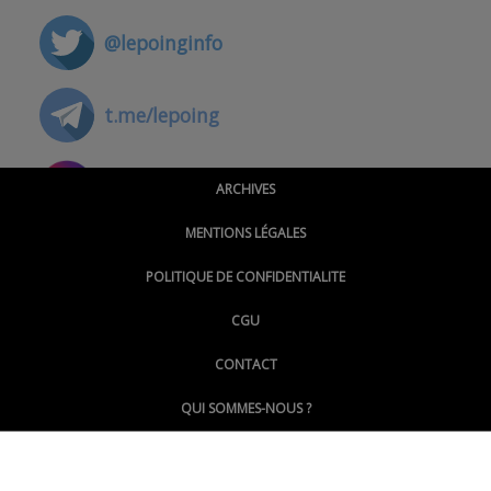
@lepoinginfo
t.me/lepoing
@montpellierpoinginfo
ARCHIVES
MENTIONS LÉGALES
@lepoinginfo.bsky.social
POLITIQUE DE CONFIDENTIALITE
CGU
@LePoingMontpellier
CONTACT
QUI SOMMES-NOUS ?