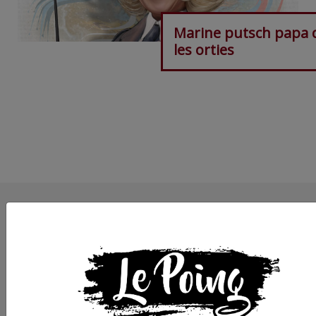
Marine putsch papa 
les orties