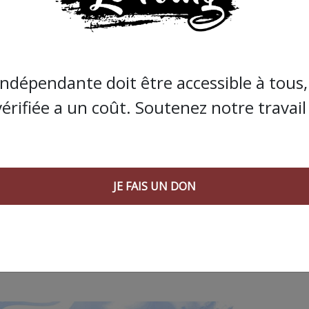
de Bolloré et de ses amis… Pourvu que ça dure ! Ça
JE FAIS UN DON
indépendante doit être accessible à tous, 
vérifiée a un coût. Soutenez notre travail 
JE FAIS UN DON
 AGORA SUIVANT :