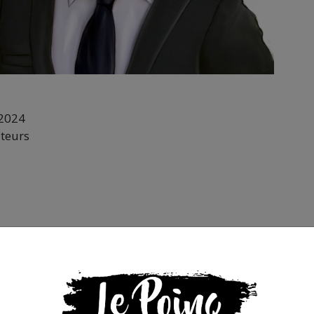
 2024
lteurs
s que la presse indépendante doit être accessible à toute
 engagée et de qualité nécessite du temps et de l’argent,