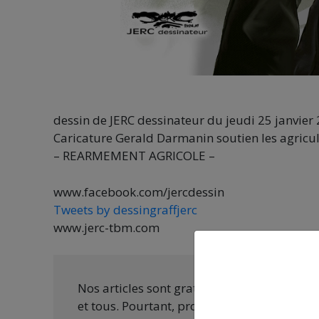
dessin de JERC dessinateur du jeudi 25 janvier
Caricature Gerald Darmanin soutien les agricu
– REARMEMENT AGRICOLE –
www.facebook.com/jercdessin
Tweets by dessingraffjerc
www.jerc-tbm.com
Nos articles sont gratuits car nous penson
et tous. Pourtant, produire une information