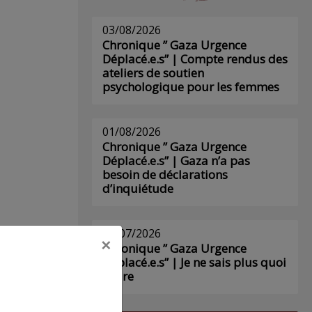
03/08/2026
Chronique ” Gaza Urgence
Déplacé.e.s” | Compte rendus des
ateliers de soutien
psychologique pour les femmes
01/08/2026
Chronique ” Gaza Urgence
Déplacé.e.s” | Gaza n’a pas
besoin de déclarations
d’inquiétude
29/07/2026
×
Chronique ” Gaza Urgence
Déplacé.e.s” | Je ne sais plus quoi
écrire
s