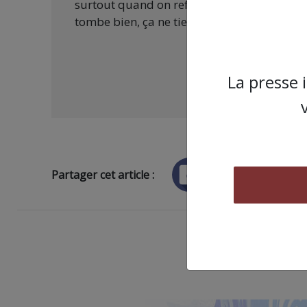
surtout quand on refuse d’être aux ordres 
tombe bien, ça ne tient qu’à vous :
La presse 
Partager cet article :
ARTICLE