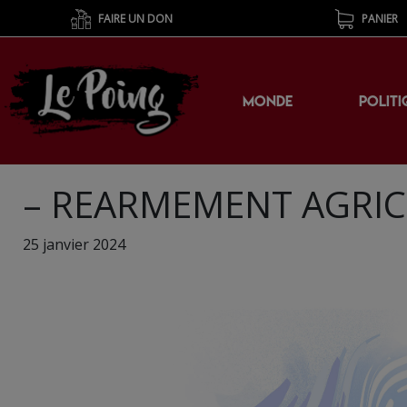
FAIRE UN DON
PANIER
MONDE
POLITI
– REARMEMENT AGRIC
25 janvier 2024